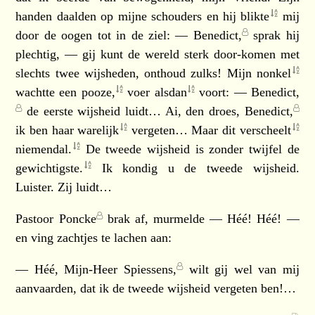
handen daalden op mijne schouders en hij
blikte
mij
door de oogen tot in de ziel: —
Benedict,
sprak hij
plechtig, — gij kunt de wereld sterk door-komen met
slechts twee wijsheden, onthoud zulks! Mijn
nonkel
wachtte een
pooze,
voer
alsdan
voort: —
Benedict,
de eerste wijsheid luidt… Ai, den droes,
Benedict,
ik ben haar
warelijk
vergeten… Maar dit
verscheelt
niemendal.
De tweede wijsheid is zonder twijfel de
gewichtigste.
Ik kondig u de tweede wijsheid.
Luister. Zij luidt…
Pastoor Poncke
brak af, murmelde — Héé! Héé! —
en ving zachtjes te lachen aan:
— Héé,
Mijn-Heer Spiessens,
wilt gij wel van mij
aanvaarden, dat ik de tweede wijsheid vergeten ben!…