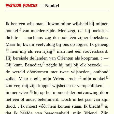
Nonkel
Ik ben een wijs man. Ik won mijne wijsheid bij mijnen
nonkel
van moederszijde. Men zegt, dat hij boekskes
dichtte — nochtans zag ik nooit één zijner boekskes.
Maar hij kwam veelvuldig bij ons op logies. Ik
geheug
hem mij als een
rijzig
man met een rooversbaard.
Hij bereisde de landen van Oriënten als koopman. : —
Gij kunt,
Benedict,
zegde hij mij bij elk bezoek, —
de wereld dóórkomen met twee wijsheden, onthoud
zulks! Maar nooit, mijn Vriend,
rocht
mijn
nonkel
zoo ver, mij zijn koppel wijsheden te veropenlijken —
immer
wierd
hij op het moment der ontvouwing door
het een of ander belemmerd. Doch in het jaar van zijn
dood… Ik moest vóór hem komen staan. Ik
biecht
u,
dat ik bééfde van bewogenheid, mijn Vriend. Zijn