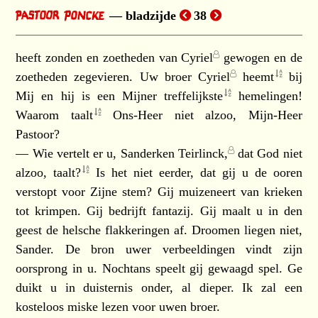
bladzijde
38
heeft zonden en zoetheden van
Cyriel
gewogen en de
zoetheden zegevieren. Uw broer
Cyriel
heemt
bij
Mij en hij is een Mijner
treffelijkste
hemelingen!
Waarom
taalt
Ons-Heer niet alzoo, Mijn-Heer
Pastoor?
— Wie vertelt er u,
Sanderken Teirlinck,
dat God niet
alzoo,
taalt?
Is het niet eerder, dat gij u de ooren
verstopt voor Zijne stem? Gij muizeneert van krieken
tot krimpen. Gij bedrijft fantazij. Gij maalt u in den
geest de helsche flakkeringen af. Droomen liegen niet,
Sander. De bron uwer verbeeldingen vindt zijn
oorsprong in u. Nochtans speelt gij gewaagd spel. Ge
duikt u in duisternis onder, al dieper. Ik zal een
kosteloos miske lezen voor uwen broer.