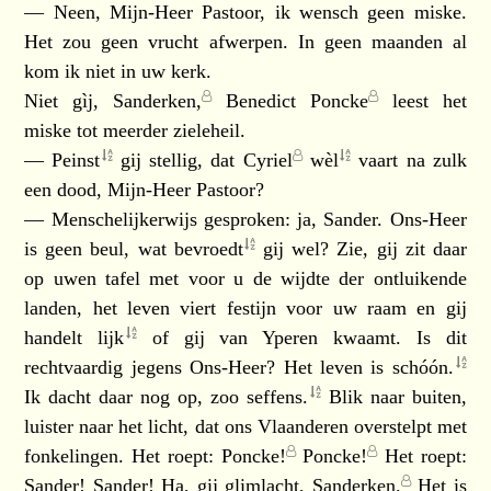
— Neen, Mijn-Heer Pastoor, ik wensch geen miske.
Het zou geen vrucht afwerpen. In geen maanden al
kom ik niet in uw kerk.
Niet gìj,
Sanderken,
Benedict Poncke
leest het
miske tot meerder zieleheil.
—
Peinst
gij stellig, dat
Cyriel
wèl
vaart na zulk
een dood, Mijn-Heer Pastoor?
— Menschelijkerwijs gesproken: ja, Sander. Ons-Heer
is geen beul, wat
bevroedt
gij wel? Zie, gij zit daar
op uwen tafel met voor u de wijdte der ontluikende
landen, het leven viert festijn voor uw raam en gij
handelt
lijk
of gij van Yperen kwaamt. Is dit
rechtvaardig jegens Ons-Heer? Het leven is
schóón.
Ik dacht daar nog op,
zoo seffens.
Blik naar buiten,
luister naar het licht, dat ons Vlaanderen overstelpt met
fonkelingen. Het roept:
Poncke!
Poncke!
Het roept:
Sander! Sander! Ha, gij glimlacht,
Sanderken.
Het is